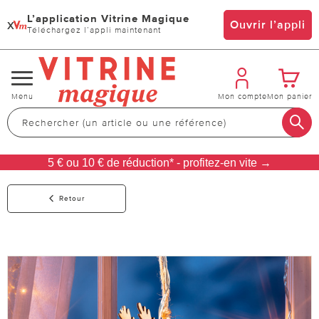
L’application Vitrine Magique
x
Ouvrir l’appli
Téléchargez l’appli maintenant
Changer
Menu
Mon compte
Mon panier
de
navigation
5 € ou 10 € de réduction* - profitez-en vite →
Retour