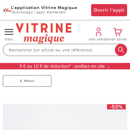
L’application Vitrine Magique
x
Ouvrir l’appli
Téléchargez l’appli maintenant
Changer
Menu
Mon compte
Mon panier
de
navigation
5 € ou 10 € de réduction* - profitez-en vite →
Retour
-50%