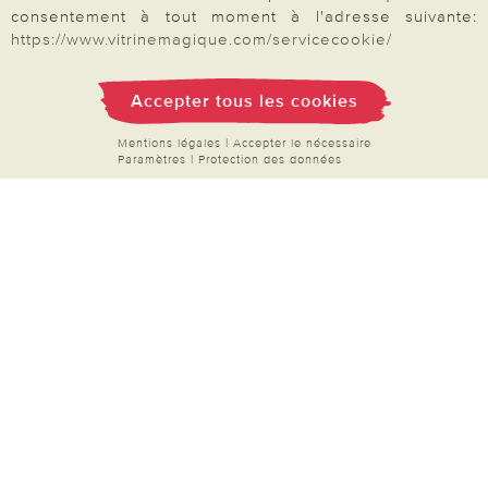
consentement à tout moment à l'adresse suivante:
Droit de rétractation
https://www.vitrinemagique.com/servicecookie/
Rétractation
Accepter tous les cookies
Mentions légales
|
Accepter le nécessaire
Paramètres
|
Protection des données
Paiement & Livraison
À propos de nous
Besoin d'aide?
Mentions légales
|
CGV
|
Données & liberté
|
Vie privée & cookies
Prix en Euro, TVA légale incluse
©2026 Vitrine Magique