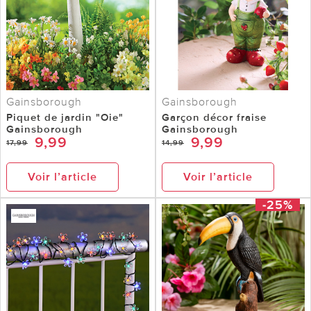
Gainsborough
Gainsborough
Piquet de jardin "Oie"
Garçon décor fraise
Gainsborough
Gainsborough
9,99
9,99
17,99
14,99
Voir l’article
Voir l’article
-25%