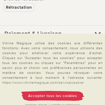
Rétractation
Paiement & Livraison
Vitrine Magique utilise des cookies ave différentes
fonctions. Avec votre consentement, nous utilisons des
À propos de nous
cookies pour améliorer votre expérience d'achat.
Cliquez sur "Accepter tous les cookies" pour accepter
tous les cookies ou cliquez sur "Paramètres" pour en
Besoin d'aide?
savoir plus et choisir vos préférences personnelles en
matière de cookies. Vous pouvez révoquer votre
consentement à tout moment à l'adresse suivante:
https://www.vitrinemagique.com/servicecookie/
Mentions légales
|
CGV
|
Données & liberté
|
Vie privée & cookies
Prix en Euro, TVA légale incluse
©2026 Vitrine Magique
Accepter tous les cookies
Mentions légales
|
Accepter le nécessaire