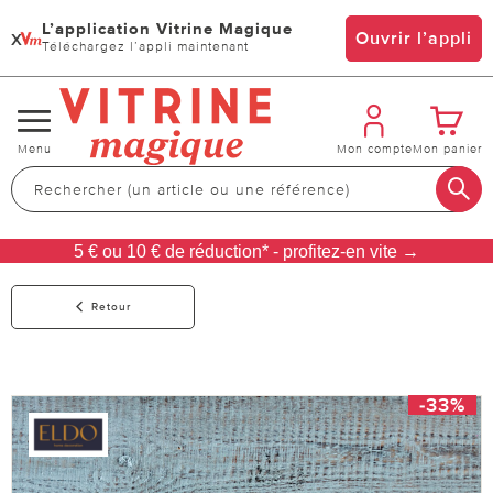
L’application Vitrine Magique
x
Ouvrir l’appli
Téléchargez l’appli maintenant
Changer
Menu
Mon compte
Mon panier
de
navigation
5 € ou 10 € de réduction* - profitez-en vite →
Retour
-33%