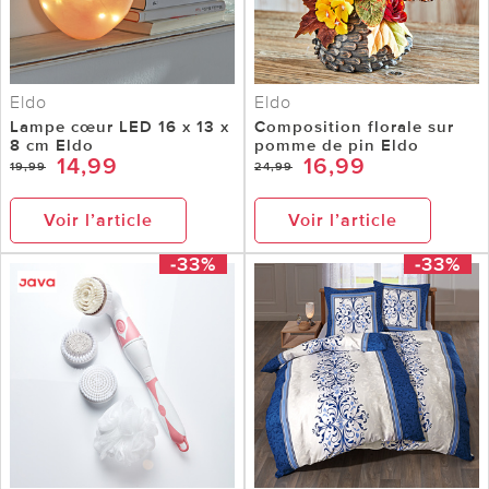
Eldo
Eldo
Lampe cœur LED 16 x 13 x
Composition florale sur
8 cm Eldo
pomme de pin Eldo
14,99
16,99
19,99
24,99
Voir l’article
Voir l’article
-33%
-33%