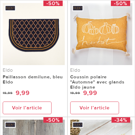
-50%
-50%
Eldo
Eldo
Paillasson demilune, bleu
Coussin polaire
Eldo
"Automne" avec glands
Eldo jaune
9,99
9,99
19,99
19,99
Voir l’article
Voir l’article
-50%
-34%