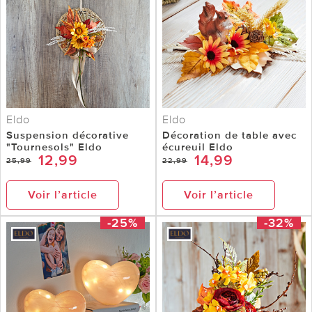
Eldo
Eldo
Suspension décorative
Décoration de table avec
"Tournesols" Eldo
écureuil Eldo
12,99
14,99
25,99
22,99
Voir l’article
Voir l’article
-25%
-32%