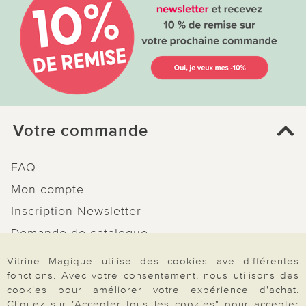
Votre commande
FAQ
Mon compte
Inscription Newsletter
Demande de catalogue
Données personnelles
Vitrine Magique utilise des cookies ave différentes
Droit de rétractation
fonctions. Avec votre consentement, nous utilisons des
cookies pour améliorer votre expérience d'achat.
Rétractation
Cliquez sur "Accepter tous les cookies" pour accepter