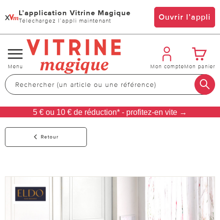
L’application Vitrine Magique
x
Ouvrir l’appli
Téléchargez l’appli maintenant
Changer
Menu
Mon compte
Mon panier
de
navigation
5 € ou 10 € de réduction* - profitez-en vite →
Retour