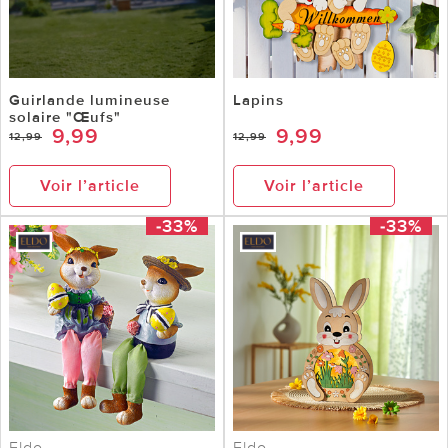
Guirlande lumineuse
Lapins
solaire "Œufs"
9,99
9,99
12,99
12,99
Voir l’article
Voir l’article
-33%
-33%
Eldo
Eldo