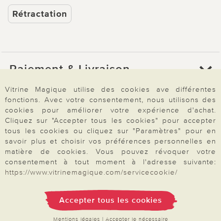
Rétractation
Paiement & Livraison
Vitrine Magique utilise des cookies ave différentes
fonctions. Avec votre consentement, nous utilisons des
À propos de nous
cookies pour améliorer votre expérience d'achat.
Cliquez sur "Accepter tous les cookies" pour accepter
tous les cookies ou cliquez sur "Paramètres" pour en
Besoin d'aide?
savoir plus et choisir vos préférences personnelles en
matière de cookies. Vous pouvez révoquer votre
consentement à tout moment à l'adresse suivante:
https://www.vitrinemagique.com/servicecookie/
Mentions légales
|
CGV
|
Données & liberté
|
Vie privée & cookies
Prix en Euro, TVA légale incluse
©2026 Vitrine Magique
Accepter tous les cookies
Mentions légales
|
Accepter le nécessaire