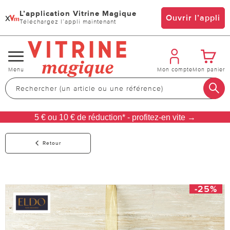
L’application Vitrine Magique
x
Ouvrir l’appli
Téléchargez l’appli maintenant
Changer
Menu
Mon compte
Mon panier
de
navigation
5 € ou 10 € de réduction* - profitez-en vite →
Retour
-25%