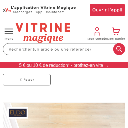
L’application Vitrine Magique
x
Ouvrir l’appli
Téléchargez l’appli maintenant
Changer
Menu
Mon compte
Mon panier
de
navigation
5 € ou 10 € de réduction* - profitez-en vite →
Retour