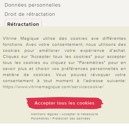
Données personnelles
Droit de rétractation
Rétractation
Vitrine Magique utilise des cookies ave différentes
fonctions. Avec votre consentement, nous utilisons des
cookies pour améliorer votre expérience d'achat.
Paiement & Livraison
Cliquez sur "Accepter tous les cookies" pour accepter
tous les cookies ou cliquez sur "Paramètres" pour en
savoir plus et choisir vos préférences personnelles en
matière de cookies. Vous pouvez révoquer votre
À propos de nous
consentement à tout moment à l'adresse suivante:
https://www.vitrinemagique.com/servicecookie/
Besoin d'aide?
Accepter tous les cookies
Mentions légales
|
Accepter le nécessaire
Mentions légales
|
CGV
|
Données & liberté
|
Vie privée & cookies
Paramètres
|
Protection des données
Prix en Euro, TVA légale incluse