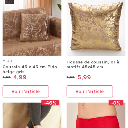
Eldo
Housse de coussin, or à
Coussin 45 x 45 cm Eldo,
motifs 45x45 cm
beige gris
4,99
5,99
9,99
9,99
Voir l’article
Voir l’article
-46%
-0%