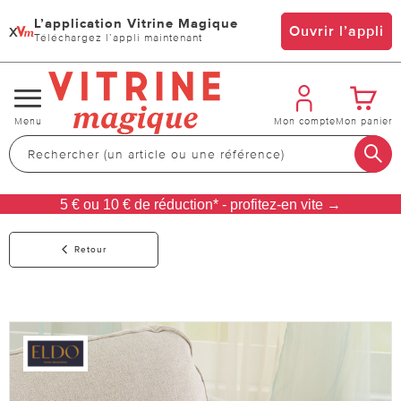
L’application Vitrine Magique
x
Ouvrir l’appli
Téléchargez l’appli maintenant
Changer
Menu
Mon compte
Mon panier
de
navigation
5 € ou 10 € de réduction* - profitez-en vite →
Retour