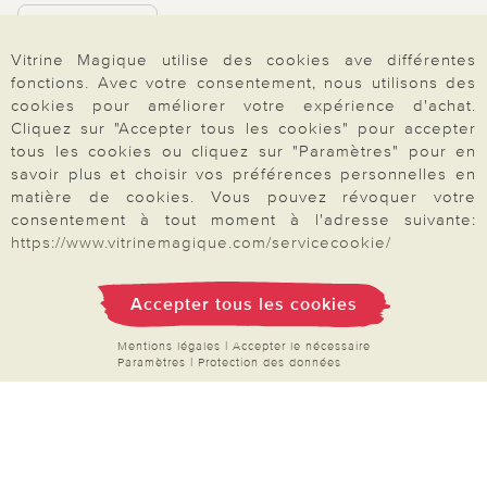
Rétractation
Vitrine Magique utilise des cookies ave différentes
fonctions. Avec votre consentement, nous utilisons des
cookies pour améliorer votre expérience d'achat.
Cliquez sur "Accepter tous les cookies" pour accepter
Paiement & Livraison
tous les cookies ou cliquez sur "Paramètres" pour en
savoir plus et choisir vos préférences personnelles en
matière de cookies. Vous pouvez révoquer votre
consentement à tout moment à l'adresse suivante:
À propos de nous
https://www.vitrinemagique.com/servicecookie/
Accepter tous les cookies
Besoin d'aide?
Mentions légales
|
Accepter le nécessaire
Paramètres
|
Protection des données
Mentions légales
|
CGV
|
Données & liberté
|
Vie privée & cookies
Prix en Euro, TVA légale incluse
©2026 Vitrine Magique