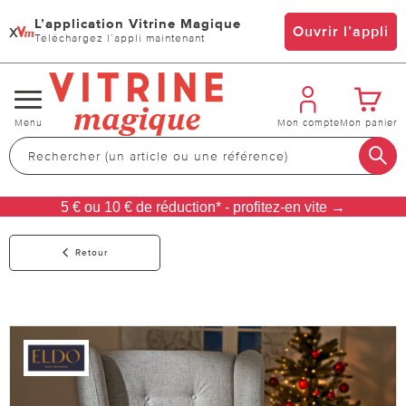
L’application Vitrine Magique
x
Ouvrir l’appli
Téléchargez l’appli maintenant
Changer
Menu
Mon compte
Mon panier
de
navigation
5 € ou 10 € de réduction* - profitez-en vite →
Retour