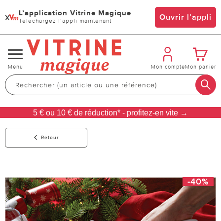
L’application Vitrine Magique
x
Ouvrir l’appli
Téléchargez l’appli maintenant
Changer
Menu
Mon compte
Mon panier
de
navigation
5 € ou 10 € de réduction* - profitez-en vite →
Retour
-40%