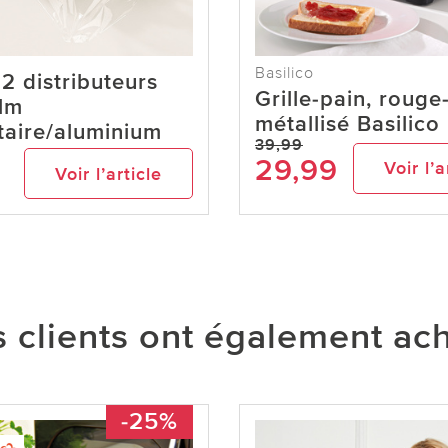
Basilico
2 distributeurs
Grille-pain, rouge
ilm
métallisé Basilico
taire/aluminium
39,99
29,99
Voir l’a
Voir l’article
 clients ont également ac
-25%