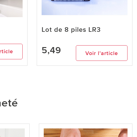
Lot de 8 piles LR3
-
5,49
rticle
Voir l’article
heté