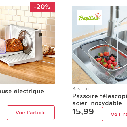
-20%
Basilico
use électrique
Passoire télescop
acier inoxydable
15,99
9
Voir l’article
Voir l’