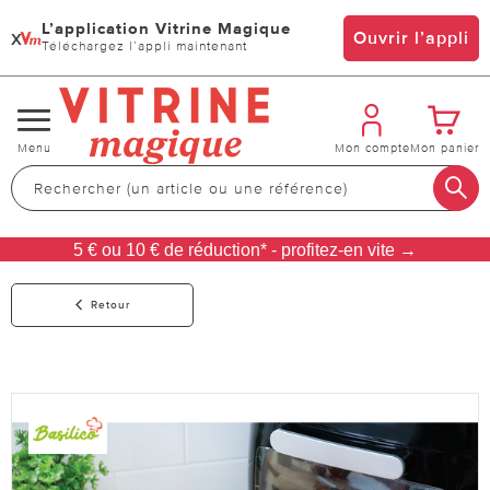
L’application Vitrine Magique
x
Ouvrir l’appli
Téléchargez l’appli maintenant
Changer
Menu
Mon compte
Mon panier
de
navigation
5 € ou 10 € de réduction* - profitez-en vite →
Retour