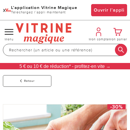
L’application Vitrine Magique
x
Ouvrir l’appli
Téléchargez l’appli maintenant
Changer
Menu
Mon compte
Mon panier
de
navigation
5 € ou 10 € de réduction* - profitez-en vite →
Retour
-30%