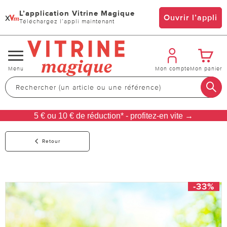
L’application Vitrine Magique
x
Ouvrir l’appli
Téléchargez l’appli maintenant
Changer
Menu
Mon compte
Mon panier
de
navigation
5 € ou 10 € de réduction* - profitez-en vite →
Retour
-33%