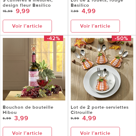
design fleur Basilico
Basilico
9,99
4,99
15,99
7,99
Voir l’article
Voir l’article
-42%
-50%
Bouchon de bouteille
Lot de 2 porte-serviettes
Hibou
Citrouille
3,99
4,99
6,99
9,99
Voir l’article
Voir l’article