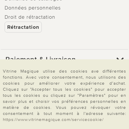
Données personnelles
Droit de rétractation
Rétractation
Paiement & Livraison
Vitrine Magique utilise des cookies ave différentes
fonctions. Avec votre consentement, nous utilisons des
À propos de nous
cookies pour améliorer votre expérience d'achat.
Cliquez sur "Accepter tous les cookies" pour accepter
tous les cookies ou cliquez sur "Paramètres" pour en
Besoin d'aide?
savoir plus et choisir vos préférences personnelles en
matière de cookies. Vous pouvez révoquer votre
consentement à tout moment à l'adresse suivante:
https://www.vitrinemagique.com/servicecookie/
Mentions légales
|
CGV
|
Données & liberté
|
Vie privée & cookies
Prix en Euro, TVA légale incluse