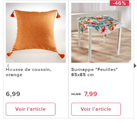
-46%
kostet viel und bewirkt nichts
0 sur 0 ont trouvé cette évaluation utile.
utile
pas utile
Housse de coussin,
Surnappe "Feuilles"
orange
85x85 cm
le 28.11.2024
sur Beynel de Vernon
Très belle couverture
6,99
7,99
14,99
Plaid très chaud, très doux, agréable et efficace
Voir l’article
Voir l’article
ccontre le froid; Je l'ai étalé ur mon lit et il me
sert de couverture,assez large pour un grand
lit.Je suis satisfaite de mon achat;