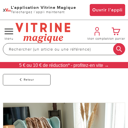
L’application Vitrine Magique
x
Ouvrir l’appli
Téléchargez l’appli maintenant
Changer
Menu
Mon compte
Mon panier
de
navigation
5 € ou 10 € de réduction* - profitez-en vite →
Retour