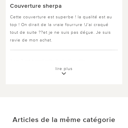
Couverture sherpa
Cette couverture est superbe ! la qualité est au
top ! On dirait de la vraie fourrure !J’ai craqué
tout de suite ??et je ne suis pas déçue. Je suis
ravie de mon achat.
2 sur 2 ont trouvé cette évaluation utile.
lire plus
utile
pas utile
le 04.12.2024
sur catherine de périgueux
Articles de la même catégorie
sherpa chiné blanc