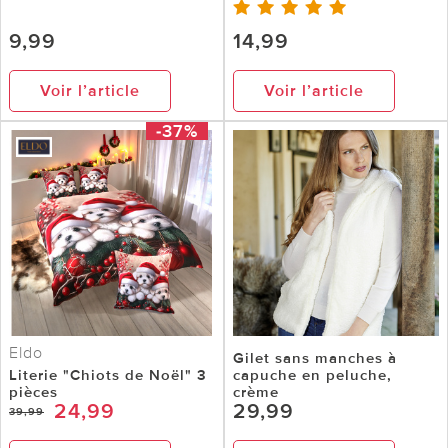
9,99
14,99
Voir l’article
Voir l’article
-37%
Eldo
Gilet sans manches à
Literie "Chiots de Noël" 3
capuche en peluche,
pièces
crème
24,99
29,99
39,99