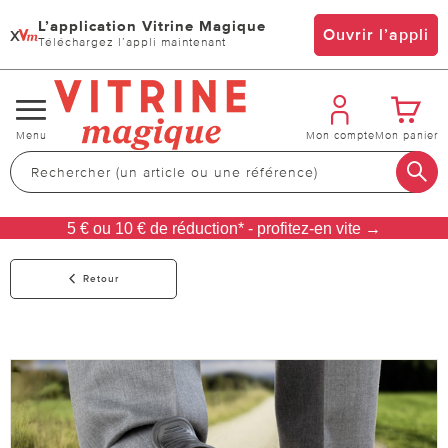
L’application Vitrine Magique
x
Ouvrir l’appli
Téléchargez l’appli maintenant
Changer
Menu
Mon compte
Mon panier
de
navigation
5 € ou 10 € de réduction* - profitez-en vite →
Retour