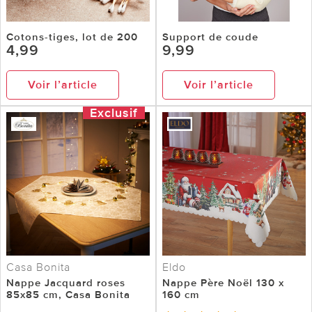
Cotons-tiges, lot de 200
Support de coude
4,99
9,99
Voir l’article
Voir l’article
Exclusif
Casa Bonita
Eldo
Nappe Jacquard roses
Nappe Père Noël 130 x
85x85 cm, Casa Bonita
160 cm