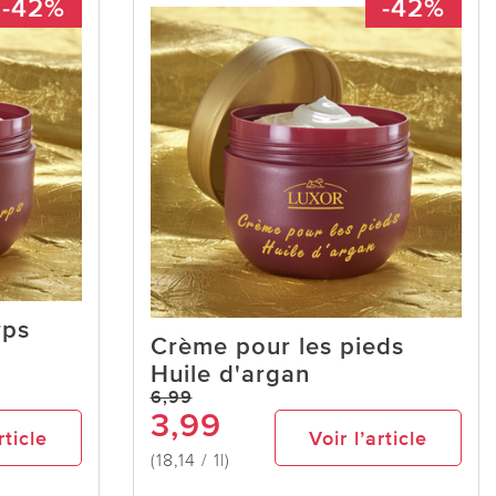
-42%
-42%
rps
Crème pour les pieds
Huile d'argan
6,99
3,99
rticle
Voir l’article
(18,14 / 1l)