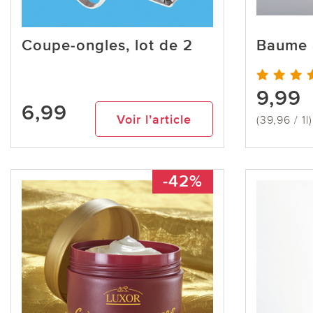
Coupe-ongles, lot de 2
Baume 
9,99
6,99
Voir l’article
(39,96 / 1l)
-42%