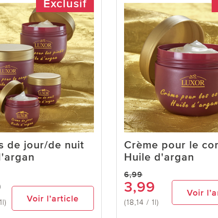
Exclusif
 de jour/de nuit
Crème pour le co
d'argan
Huile d'argan
6,99
9
3,99
Voir l’a
Voir l’article
1l)
(18,14 / 1l)