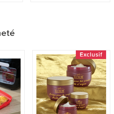
heté
Exclusif