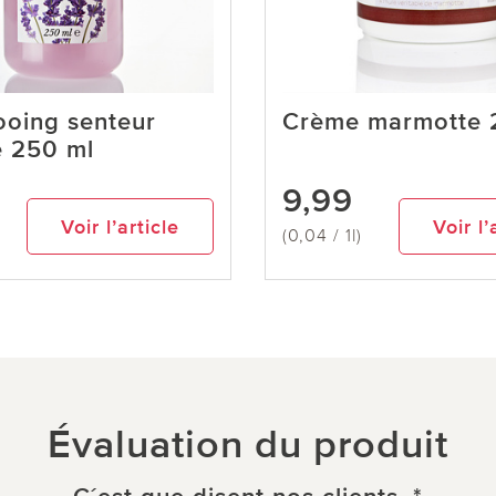
oing senteur
Crème marmotte 
e 250 ml
9,99
Voir l’article
Voir l’
(0,04 / 1l)
Évaluation du produit