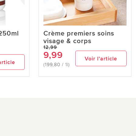
250ml
Crème premiers soins
visage & corps
12,99
9,99
Voir l’article
article
(199,80 / 1l)