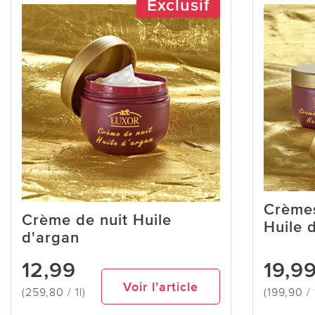
Exclusif
Crèmes
Crème de nuit Huile
Huile 
d'argan
12,99
19,9
Voir l’article
(259,80 / 1l)
(199,90 / 