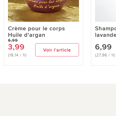
Crème pour le corps
Shampo
Huile d'argan
lavand
6,99
3,99
6,99
Voir l’article
(18,14 / 1l)
(27,96 / 1l)