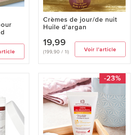
Crèmes de jour/de nuit
pour
Huile d'argan
ud
19,99
Voir l’article
article
(199,90 / 1l)
-23%