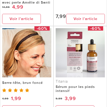
avec perle Amélie di Santi
4,99
14,99
7,99
Voir l’article
Voir l’article
-60%
-60%
Titania
Serre-tête, brun foncé
Sérum pour les pieds
intensif
1,99
3,99
4,99
9,99