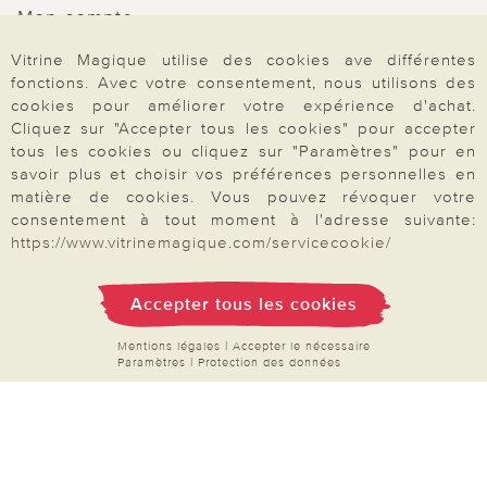
Mon compte
Inscription Newsletter
Vitrine Magique utilise des cookies ave différentes
fonctions. Avec votre consentement, nous utilisons des
Demande de catalogue
cookies pour améliorer votre expérience d'achat.
Données personnelles
Cliquez sur "Accepter tous les cookies" pour accepter
tous les cookies ou cliquez sur "Paramètres" pour en
Droit de rétractation
savoir plus et choisir vos préférences personnelles en
Rétractation
matière de cookies. Vous pouvez révoquer votre
consentement à tout moment à l'adresse suivante:
https://www.vitrinemagique.com/servicecookie/
Accepter tous les cookies
Paiement & Livraison
Mentions légales
|
Accepter le nécessaire
Paramètres
|
Protection des données
À propos de nous
Besoin d'aide?