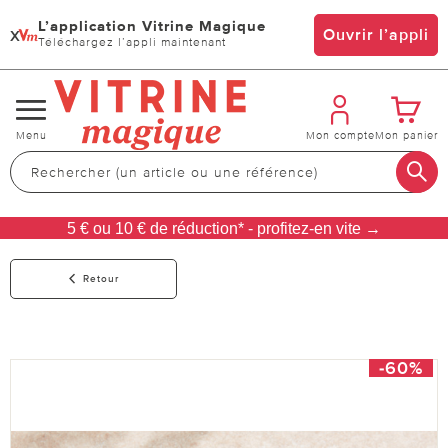
L’application Vitrine Magique
x
Ouvrir l’appli
Téléchargez l’appli maintenant
Changer
Menu
Mon compte
Mon panier
de
navigation
5 € ou 10 € de réduction* - profitez-en vite →
Retour
-60%