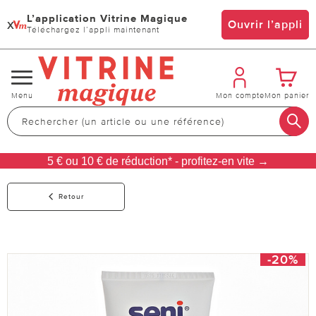
L’application Vitrine Magique
x
Ouvrir l’appli
Téléchargez l’appli maintenant
Changer
Menu
Mon compte
Mon panier
de
navigation
5 € ou 10 € de réduction* - profitez-en vite →
Retour
-20%