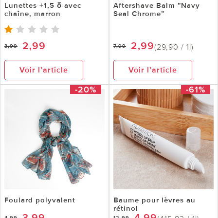
Lunettes +1,5 δ avec
Aftershave Balm ”Navy
chaîne, marron
Seal Chrome”
2,99
2,99
(29,90 / 1l)
3,99
7,99
Voir l’article
Voir l’article
-20%
-61%
Foulard polyvalent
Baume pour lèvres au
rétinol
3,99
4,99
4,99
12,99