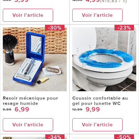
(415,83 / 1l)
Voir l’article
Voir l’article
-30%
-23%
Rasoir mécanique pour
Coussin confortable au
rasage humide
gel pour lunette WC
6,99
9,99
9,99
12,99
Voir l’article
Voir l’article
-34%
-50%