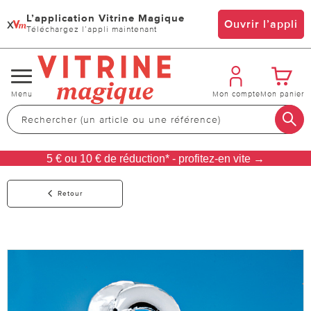
L’application Vitrine Magique
x
Ouvrir l’appli
Téléchargez l’appli maintenant
Changer
Menu
Mon compte
Mon panier
de
navigation
5 € ou 10 € de réduction* - profitez-en vite →
Retour