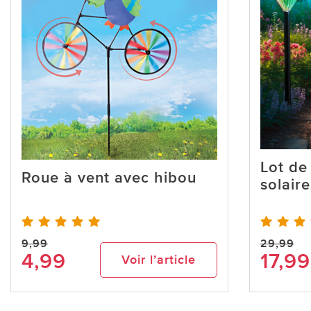
Lot de
Roue à vent avec hibou
solair
9,99
29,99
4,99
17,99
Voir l’article