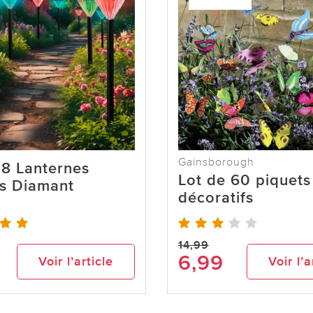
Gainsborough
 8 Lanternes
Lot de 60 piquets
es Diamant
décoratifs
14,99
6,99
Voir l’article
Voir l’a