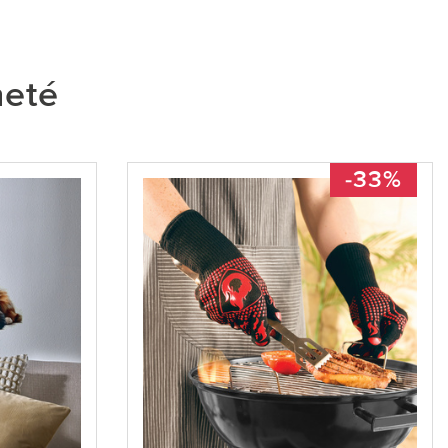
heté
-33%