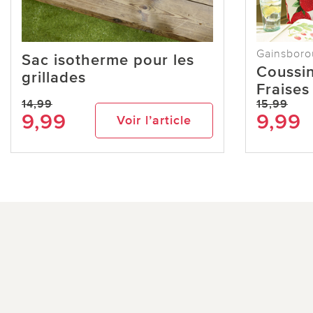
Gainsbor
Sac isotherme pour les
Coussin
grillades
Fraise
14,99
15,99
9,99
9,99
Voir l’article