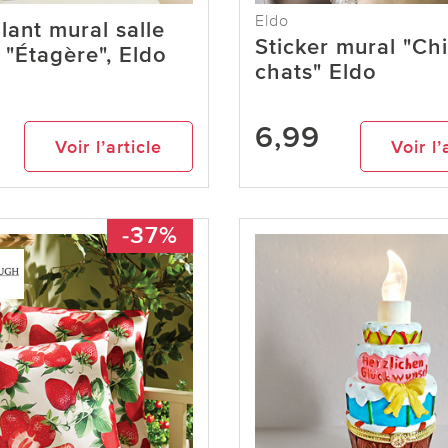
Eldo
lant mural salle
Sticker mural "Ch
 "Étagère", Eldo
chats" Eldo
6,99
Voir l’article
Voir l’
-37%