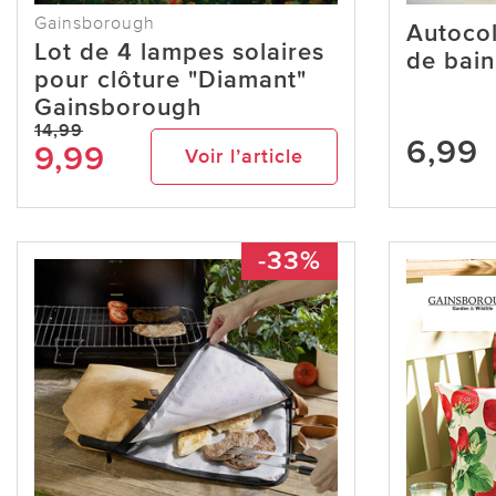
Gainsborough
Autocol
Lot de 4 lampes solaires
de bain
pour clôture "Diamant"
Gainsborough
14,99
6,99
9,99
Voir l’article
-33%