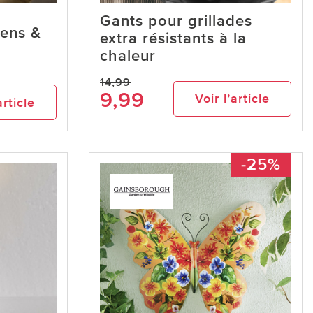
Gants pour grillades
iens &
extra résistants à la
chaleur
14,99
9,99
Voir l’article
article
-25%