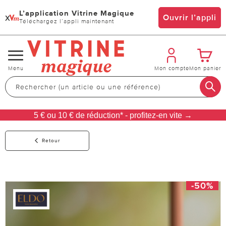
L’application Vitrine Magique
x
Ouvrir l’appli
Téléchargez l’appli maintenant
Changer
Menu
Mon compte
Mon panier
de
navigation
5 € ou 10 € de réduction* - profitez-en vite →
Retour
-50%