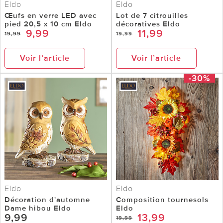
Eldo
Eldo
Œufs en verre LED avec
Lot de 7 citrouilles
pied 20,5 x 10 cm Eldo
décoratives Eldo
9,99
11,99
19,99
19,99
Voir l’article
Voir l’article
-30%
Eldo
Eldo
Décoration d'automne
Composition tournesols
Dame hibou Eldo
Eldo
9,99
13,99
19,99