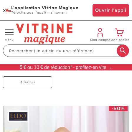
L’application Vitrine Magique
x
Ouvrir l’appli
Téléchargez l’appli maintenant
Changer
Menu
Mon compte
Mon panier
de
navigation
5 € ou 10 € de réduction* - profitez-en vite →
Retour
-50%