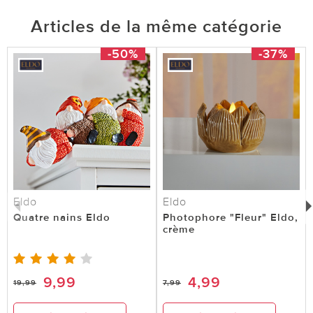
Articles de la même catégorie
-50%
-37%
Eldo
Eldo
Quatre nains Eldo
Photophore "Fleur" Eldo,
crème
9,99
4,99
19,99
7,99