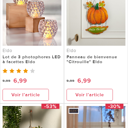
Eldo
Eldo
Lot de 3 photophores LED
Panneau de bienvenue
à facettes Eldo
"Citrouille" Eldo
6,99
6,99
9,99
9,99
Voir l’article
Voir l’article
-53%
-30%