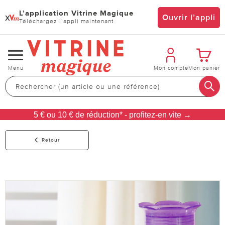
L’application Vitrine Magique
x
Ouvrir l’appli
Téléchargez l’appli maintenant
Changer
Menu
Mon compte
Mon panier
de
navigation
5 € ou 10 € de réduction* - profitez-en vite →
Retour