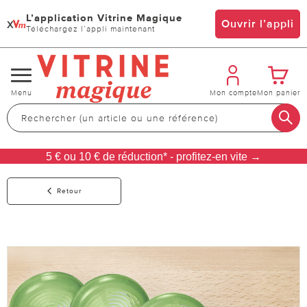
L’application Vitrine Magique
x
Ouvrir l’appli
Téléchargez l’appli maintenant
Changer
Menu
Mon compte
Mon panier
de
navigation
5 € ou 10 € de réduction* - profitez-en vite →
Retour