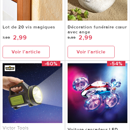
Lot de 20 vis magiques
Décoration funéraire cœur
avec ange
2,99
2,99
7,99
9,99
Voir l’article
Voir l’article
-60%
-54%
Victor Tools
Voiture cascadeur LED