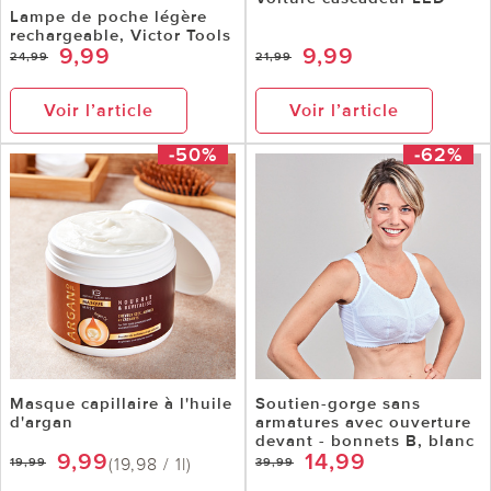
Lampe de poche légère
rechargeable, Victor Tools
9,99
9,99
24,99
21,99
Voir l’article
Voir l’article
-50%
-62%
Masque capillaire à l'huile
Soutien-gorge sans
d'argan
armatures avec ouverture
devant - bonnets B, blanc
9,99
14,99
(19,98 / 1l)
19,99
39,99