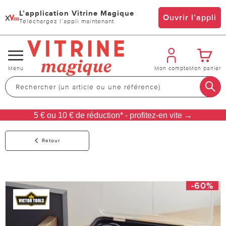
L’application Vitrine Magique
x
Ouvrir l’appli
Téléchargez l’appli maintenant
Changer
Menu
Mon compte
Mon panier
de
navigation
5 € ou 10 € de réduction* - profitez-en vite →
Retour
-60%