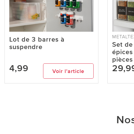
METALTE
Lot de 3 barres à
Set de
suspendre
épices 
pièce
4,99
29,9
Voir l’article
Nos