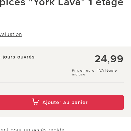
pices "York Lava" 1 étage
évaluation
24,99
5 jours ouvrés
Prix en euro, TVA légale
incluse
Ajouter au panier
ment pour un accès rapide