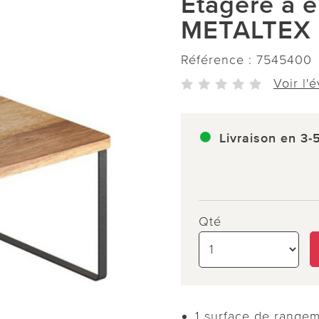
Etagère à é
METALTEX
Référence :
7545400
Voir l'
Livraison en 3-
Qté
1 surface de range