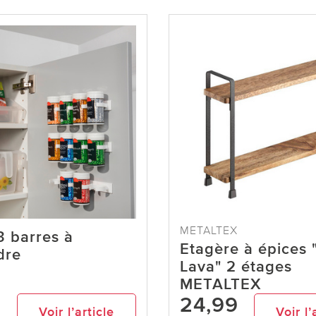
METALTEX
3 barres à
Etagère à épices 
dre
Lava" 2 étages
METALTEX
24,99
Voir l’article
Voir l’