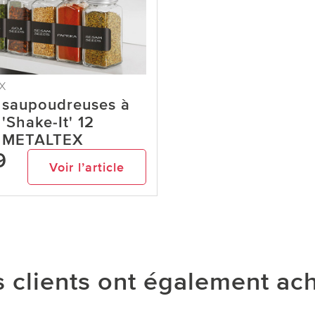
X
 saupoudreuses à
'Shake-It' 12
s METALTEX
9
Voir l’article
 clients ont également ac