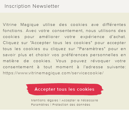
Inscription Newsletter
Demande de catalogue
Données personnelles
Vitrine Magique utilise des cookies ave différentes
fonctions. Avec votre consentement, nous utilisons des
Droit de rétractation
cookies pour améliorer votre expérience d'achat.
Cliquez sur "Accepter tous les cookies" pour accepter
Rétractation
tous les cookies ou cliquez sur "Paramètres" pour en
savoir plus et choisir vos préférences personnelles en
matière de cookies. Vous pouvez révoquer votre
consentement à tout moment à l'adresse suivante:
https://www.vitrinemagique.com/servicecookie/
Paiement & Livraison
Accepter tous les cookies
À propos de nous
Mentions légales
|
Accepter le nécessaire
Paramètres
|
Protection des données
Besoin d'aide?