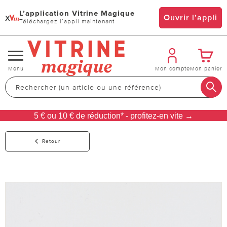
L’application Vitrine Magique
x
Ouvrir l’appli
Téléchargez l’appli maintenant
Changer
Menu
Mon compte
Mon panier
de
navigation
5 € ou 10 € de réduction* - profitez-en vite →
Retour