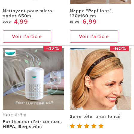
Nettoyant pour micro-
Nappe "Papillons",
ondes 650ml
130x160 cm
4,99
6,99
9,99
15,99
Voir l’article
Voir l’article
-42%
-60%
Bergström
Serre-tête, brun foncé
Purificateur d'air compact
HEPA, Bergström