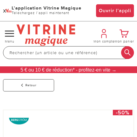
L’application Vitrine Magique
x
Ouvrir l’appli
Téléchargez l’appli maintenant
Changer
Menu
Mon compte
Mon panier
de
navigation
5 € ou 10 € de réduction* - profitez-en vite →
Retour
-50%