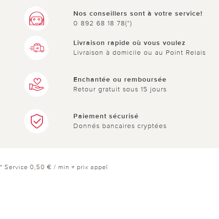
Nos conseillers sont à votre service!
0 892 68 18 78(*)
Livraison rapide où vous voulez
Livraison à domicile ou au Point Relais
le 18.08.2025
sur Karin krebs de Barby
Tout simplement magnifique
Enchantée ou remboursée
Retour gratuit sous 15 jours
J'ai acheté cette fontaine deux fois. Une fois pour
la maison et une fois pour notre gîte de week-
Paiement sécurisé
end. Le clapotis de l'eau est tellement apaisant et
Donnés bancaires cryptées
la fontaine est très jolie. Ni trop grande, ni trop
petite. On peut certainement aussi très bien
l'installer sur un balcon. [Traduit automatiquement
* Service 0,50 € / min + prix appel
de l'allemand]
0 sur 0 ont trouvé cette évaluation utile.