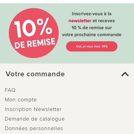
utile
pas utile
le 05.05.2025
sur S. de Br.-Er.
Fontaine avec mon animal préféré,
l'éléphant
Votre commande
Très jolie fontaine solaire, elle fonctionne
parfaitement et n'est pas si petite que ça. Le
FAQ
doux clapotis de l'eau, un bel éclairage discret…
Mon compte
C'est tout simplement génial. [Traduit
Inscription Newsletter
automatiquement de l'allemand]
Demande de catalogue
Données personnelles
0 sur 0 ont trouvé cette évaluation utile.