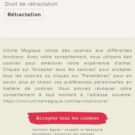
Droit de rétractation
utile
pas utile
Rétractation
Paiement & Livraison
Vitrine Magique utilise des cookies ave différentes
fonctions. Avec votre consentement, nous utilisons des
cookies pour améliorer votre expérience d'achat.
À propos de nous
Cliquez sur "Accepter tous les cookies" pour accepter
tous les cookies ou cliquez sur "Paramètres" pour en
savoir plus et choisir vos préférences personnelles en
matière de cookies. Vous pouvez révoquer votre
Besoin d'aide?
consentement à tout moment à l'adresse suivante:
https://www.vitrinemagique.com/servicecookie/
Mentions légales
|
CGV
|
Données & liberté
|
Vie privée & cookies
Accepter tous les cookies
Prix en Euro, TVA légale incluse
©2026 Vitrine Magique
Mentions légales
|
Accepter le nécessaire
Paramètres
|
Protection des données