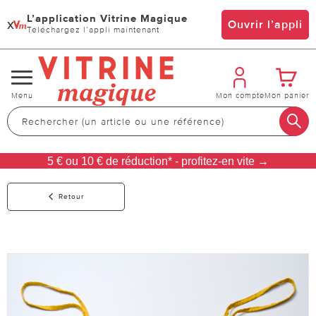
L’application Vitrine Magique
x
Ouvrir l’appli
Téléchargez l’appli maintenant
Changer
Menu
Mon compte
Mon panier
de
navigation
5 € ou 10 € de réduction* - profitez-en vite →
Retour