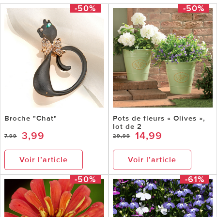
-50%
-50%
Broche "Chat"
Pots de fleurs « Olives »,
lot de 2
3,99
14,99
7,99
29,99
Voir l’article
Voir l’article
-50%
-61%