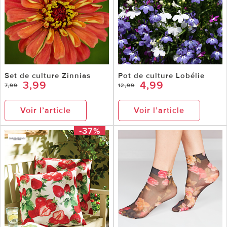
Set de culture Zinnias
Pot de culture Lobélie
3,99
4,99
7,99
12,99
Voir l’article
Voir l’article
-37%