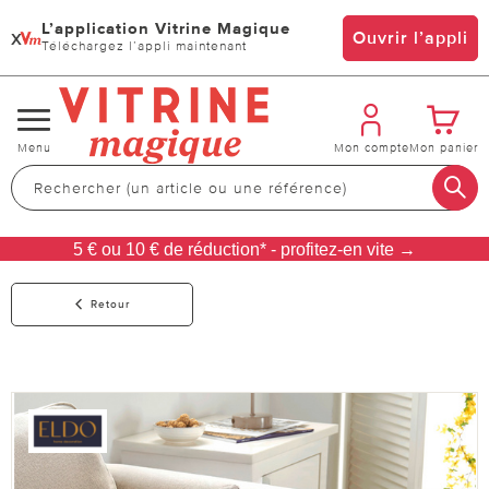
L’application Vitrine Magique
x
Ouvrir l’appli
Téléchargez l’appli maintenant
Changer
Menu
Mon compte
Mon panier
de
navigation
5 € ou 10 € de réduction* - profitez-en vite →
Retour