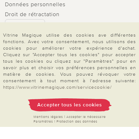
Données personnelles
Droit de rétractation
Rétractation
Vitrine Magique utilise des cookies ave différentes
fonctions. Avec votre consentement, nous utilisons des
cookies pour améliorer votre expérience d'achat.
Cliquez sur "Accepter tous les cookies" pour accepter
Paiement & Livraison
tous les cookies ou cliquez sur "Paramètres" pour en
savoir plus et choisir vos préférences personnelles en
matière de cookies. Vous pouvez révoquer votre
consentement à tout moment à l'adresse suivante:
À propos de nous
https://www.vitrinemagique.com/servicecookie/
Accepter tous les cookies
Besoin d'aide?
Mentions légales
|
Accepter le nécessaire
Paramètres
|
Protection des données
Mentions légales
|
CGV
|
Données & liberté
|
Vie privée & cookies
Prix en Euro, TVA légale incluse
©2026 Vitrine Magique