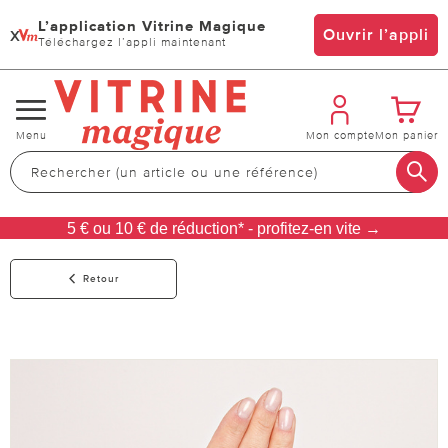
L’application Vitrine Magique
x
Ouvrir l’appli
Téléchargez l’appli maintenant
Changer
Menu
Mon compte
Mon panier
de
navigation
5 € ou 10 € de réduction* - profitez-en vite →
Retour