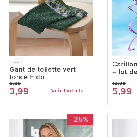
Eldo
Carillo
Gant de toilette vert
– lot d
foncé Eldo
6,99
12,99
3,99
5,99
Voir l’article
-25%