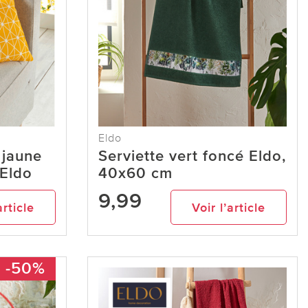
Eldo
 jaune
Serviette vert foncé Eldo,
 Eldo
40x60 cm
9,99
article
Voir l’article
-50%