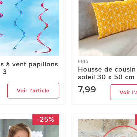
Eldo
ns à vent papillons
Housse de cousin
e 3
soleil 30 x 50 cm
7,99
Voir l’article
Voir l’
-25%