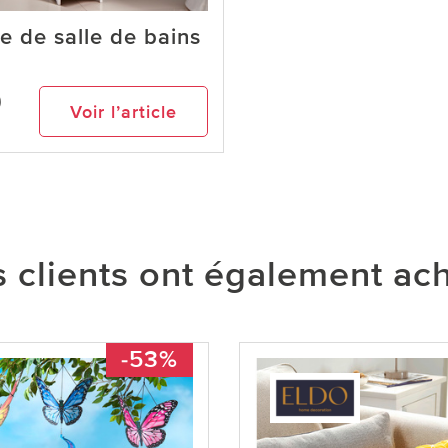
e de salle de bains
9
Voir l’article
 clients ont également ac
-53%