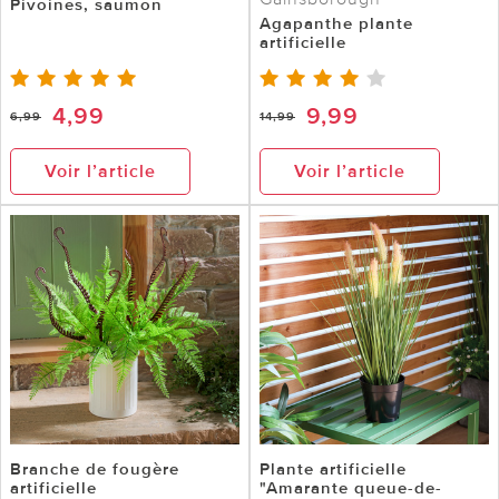
Pivoines, saumon
Agapanthe plante
artificielle
4,99
9,99
6,99
14,99
Voir l’article
Voir l’article
Branche de fougère
Plante artificielle
artificielle
"Amarante queue-de-