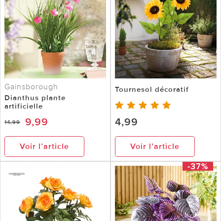
Gainsborough
Tournesol décoratif
Dianthus plante
artificielle
9,99
4,99
14,99
Voir l’article
Voir l’article
-37%