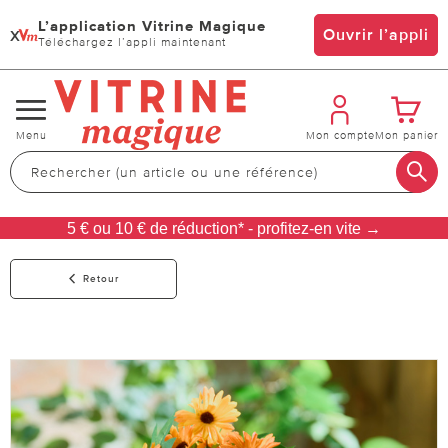
L’application Vitrine Magique
x
Ouvrir l’appli
Téléchargez l’appli maintenant
Changer
Menu
Mon compte
Mon panier
de
navigation
5 € ou 10 € de réduction* - profitez-en vite →
Retour