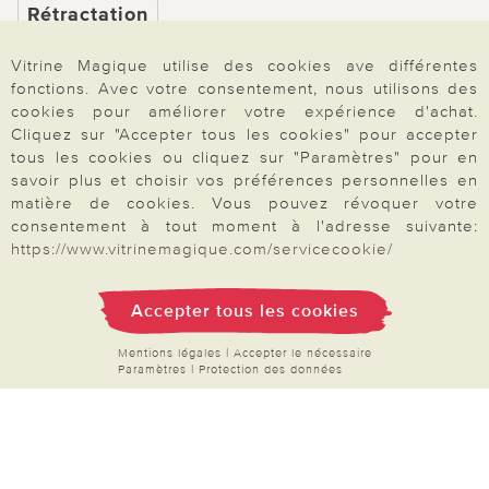
Rétractation
Vitrine Magique utilise des cookies ave différentes
fonctions. Avec votre consentement, nous utilisons des
cookies pour améliorer votre expérience d'achat.
Paiement & Livraison
Cliquez sur "Accepter tous les cookies" pour accepter
tous les cookies ou cliquez sur "Paramètres" pour en
savoir plus et choisir vos préférences personnelles en
matière de cookies. Vous pouvez révoquer votre
À propos de nous
consentement à tout moment à l'adresse suivante:
https://www.vitrinemagique.com/servicecookie/
Besoin d'aide?
Accepter tous les cookies
Mentions légales
|
Accepter le nécessaire
Mentions légales
|
CGV
|
Données & liberté
|
Vie privée & cookies
Paramètres
|
Protection des données
Prix en Euro, TVA légale incluse
©2026 Vitrine Magique