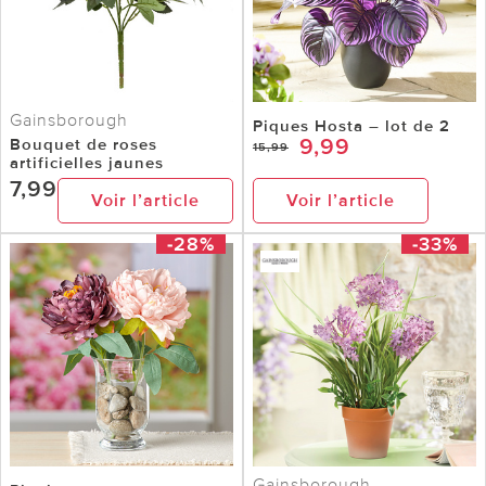
Gainsborough
Piques Hosta – lot de 2
9,99
Bouquet de roses
15,99
artificielles jaunes
7,99
Voir l’article
Voir l’article
-28%
-33%
Gainsborough