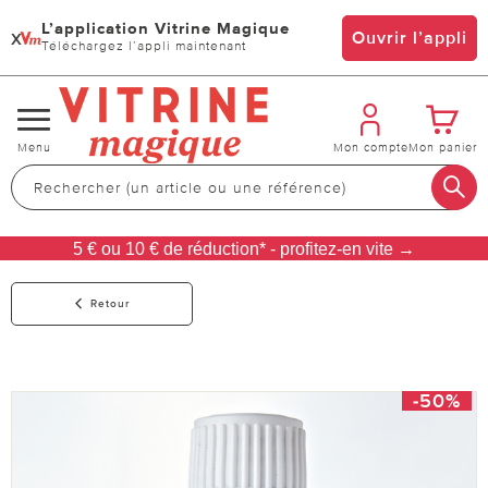
L’application Vitrine Magique
x
Ouvrir l’appli
Téléchargez l’appli maintenant
Changer
Menu
Mon compte
Mon panier
de
navigation
5 € ou 10 € de réduction* - profitez-en vite →
Retour
-50%