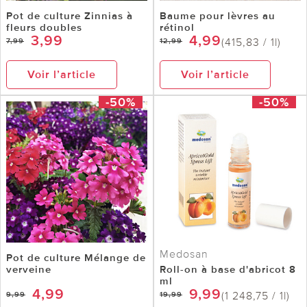
Pot de culture Zinnias à
Baume pour lèvres au
fleurs doubles
rétinol
3,99
4,99
(415,83 / 1l)
7,99
12,99
Voir l’article
Voir l’article
-50%
-50%
Medosan
Pot de culture Mélange de
verveine
Roll-on à base d'abricot 8
ml
4,99
9,99
(1 248,75 / 1l)
9,99
19,99