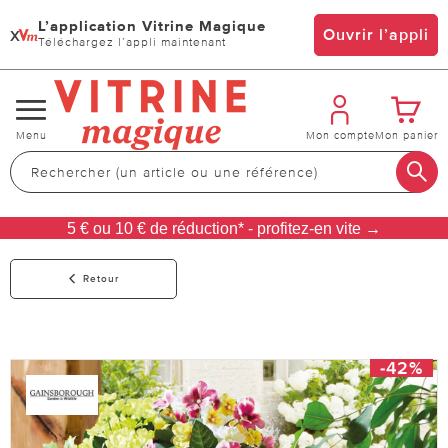
L’application Vitrine Magique
x
Ouvrir l’appli
Téléchargez l’appli maintenant
Changer
Menu
Mon compte
Mon panier
de
navigation
5 € ou 10 € de réduction* - profitez-en vite →
Retour
-42%