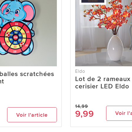
Eldo
balles scratchées
Lot de 2 rameaux
nt
cerisier LED Eldo
14,99
9,99
Voir l’
Voir l’article