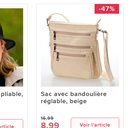
-47%
pliable,
Sac avec bandoulière
réglable, beige
16,99
8,99
Voir l’article
article