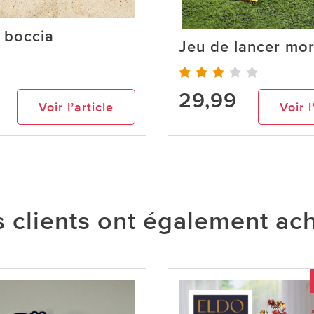
 boccia
Jeu de lancer mo
29,99
Voir l’article
Voir l
 clients ont également ac