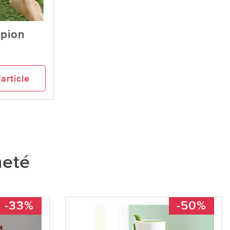
rpion
’article
heté
-33%
-50%