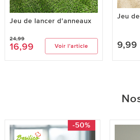
Jeu de
Jeu de lancer d'anneaux
24,99
9,99
16,99
Voir l’article
Nos
-50%