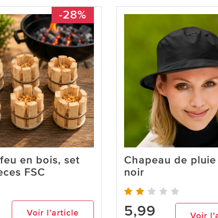
-28%
feu en bois, set
Chapeau de pluie 
ièces FSC
noir
5,99
Voir l’article
Voir l’