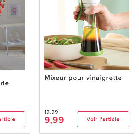
Mixeur pour vinaigrette
 de
19,99
9,99
article
Voir l’article