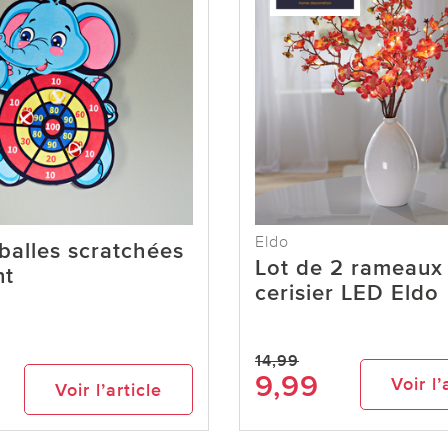
Eldo
balles scratchées
Lot de 2 rameaux
nt
cerisier LED Eldo
14,99
9,99
Voir l’
Voir l’article