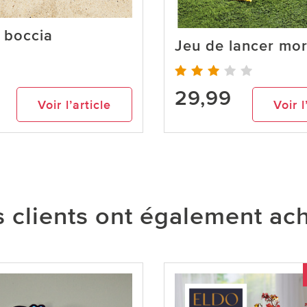
 boccia
Jeu de lancer mo
29,99
Voir l’article
Voir l
 clients ont également ac