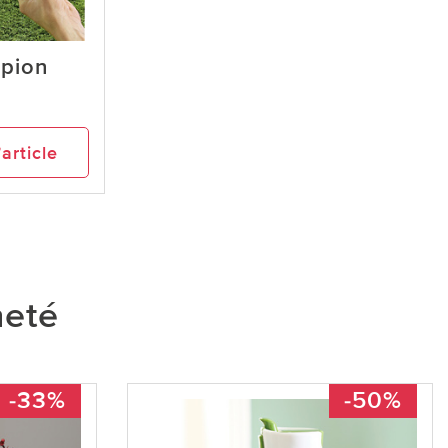
rpion
’article
heté
-33%
-50%