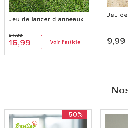
Jeu de
Jeu de lancer d'anneaux
24,99
9,99
16,99
Voir l’article
Nos
-50%