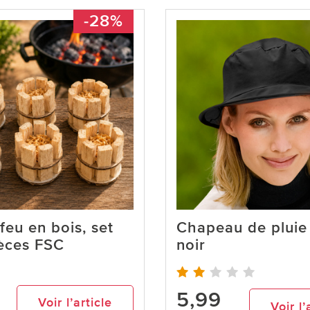
-28%
feu en bois, set
Chapeau de pluie 
ièces FSC
noir
5,99
Voir l’article
Voir l’