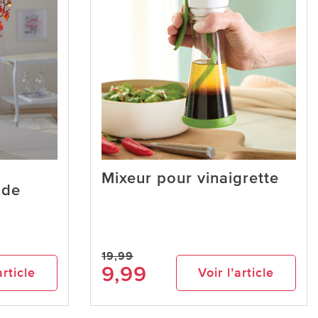
Mixeur pour vinaigrette
 de
19,99
9,99
article
Voir l’article