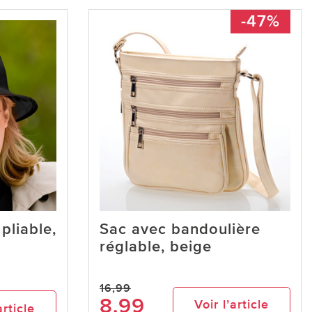
-47%
pliable,
Sac avec bandoulière
réglable, beige
16,99
8,99
Voir l’article
article