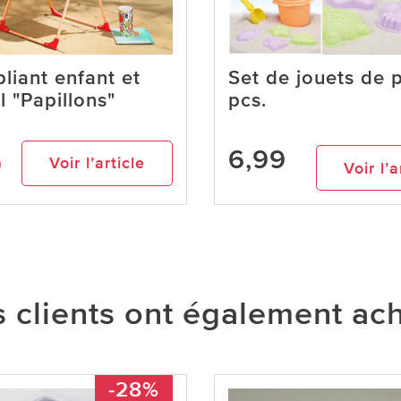
liant enfant et
Set de jouets de 
l "Papillons"
pcs.
6,99
9
Voir l’article
Voir l’a
 clients ont également ac
-28%