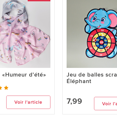
d «Humeur d'été»
Jeu de balles scr
Éléphant
7,99
Voir l’article
Voir l’