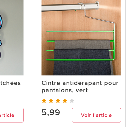
atchées
Cintre antidérapant pour
pantalons, vert
5,99
article
Voir l’article