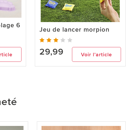
plage 6
Jeu de lancer morpion
29,99
rticle
Voir l’article
heté