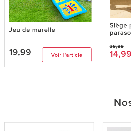
Siège p
Jeu de marelle
paraso
29,99
19,99
14,9
Voir l’article
Nos