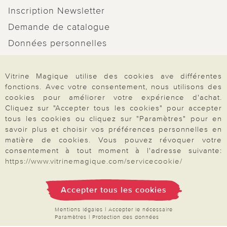
Inscription Newsletter
Demande de catalogue
Données personnelles
Droit de rétractation
Rétractation
Vitrine Magique utilise des cookies ave différentes
fonctions. Avec votre consentement, nous utilisons des
cookies pour améliorer votre expérience d'achat.
Cliquez sur "Accepter tous les cookies" pour accepter
tous les cookies ou cliquez sur "Paramètres" pour en
savoir plus et choisir vos préférences personnelles en
Paiement & Livraison
matière de cookies. Vous pouvez révoquer votre
consentement à tout moment à l'adresse suivante:
https://www.vitrinemagique.com/servicecookie/
À propos de nous
Accepter tous les cookies
Besoin d'aide?
Mentions légales
|
Accepter le nécessaire
Paramètres
|
Protection des données