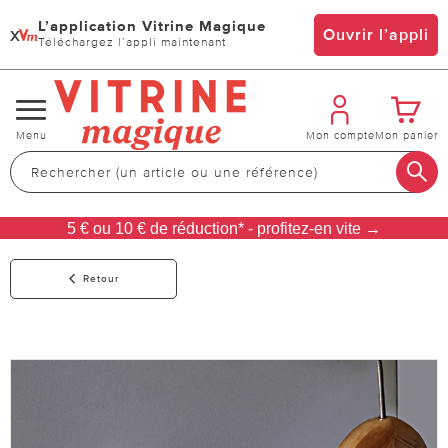
L’application Vitrine Magique
x
Ouvrir l’appli
Téléchargez l’appli maintenant
Changer
Menu
Mon compte
Mon panier
de
navigation
5 € ou 10 € de réduction* - profitez-en vite →
Retour