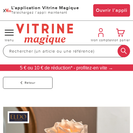
L’application Vitrine Magique
x
Ouvrir l’appli
Téléchargez l’appli maintenant
Changer
Menu
Mon compte
Mon panier
de
navigation
5 € ou 10 € de réduction* - profitez-en vite →
Retour