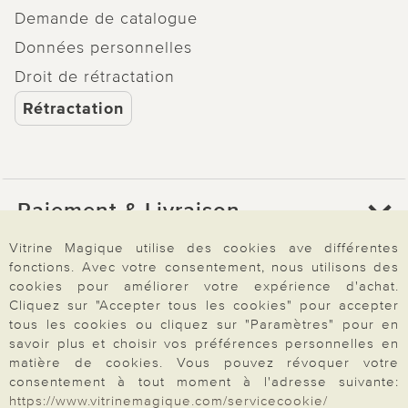
Demande de catalogue
Données personnelles
Droit de rétractation
Rétractation
Paiement & Livraison
Vitrine Magique utilise des cookies ave différentes
fonctions. Avec votre consentement, nous utilisons des
À propos de nous
cookies pour améliorer votre expérience d'achat.
Cliquez sur "Accepter tous les cookies" pour accepter
tous les cookies ou cliquez sur "Paramètres" pour en
Besoin d'aide?
savoir plus et choisir vos préférences personnelles en
matière de cookies. Vous pouvez révoquer votre
consentement à tout moment à l'adresse suivante:
https://www.vitrinemagique.com/servicecookie/
Mentions légales
|
CGV
|
Données & liberté
|
Vie privée & cookies