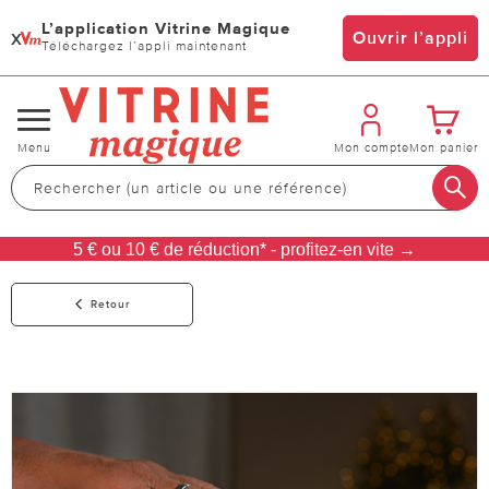
L’application Vitrine Magique
x
Ouvrir l’appli
Téléchargez l’appli maintenant
Changer
Menu
Mon compte
Mon panier
de
navigation
5 € ou 10 € de réduction* - profitez-en vite →
Retour