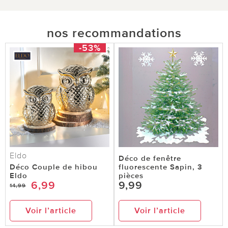
nos recommandations
-53%
Eldo
Déco de fenêtre
Déco Couple de hibou
fluorescente Sapin, 3
Eldo
pièces
6,99
9,99
14,99
Voir l’article
Voir l’article