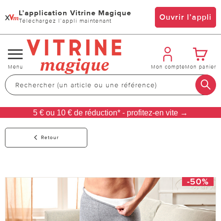
L’application Vitrine Magique
x
Ouvrir l’appli
Téléchargez l’appli maintenant
Changer
Menu
Mon compte
Mon panier
de
navigation
5 € ou 10 € de réduction* - profitez-en vite →
Retour
-50%