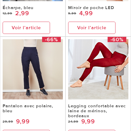
Écharpe, bleu
Miroir de poche LED
2,99
4,99
12,99
9,99
Voir l’article
Voir l’article
-66%
-60%
Pantalon avec polaire,
Legging confortable avec
bleu
laine de mérinos,
bordeaux
9,99
9,99
29,99
24,99