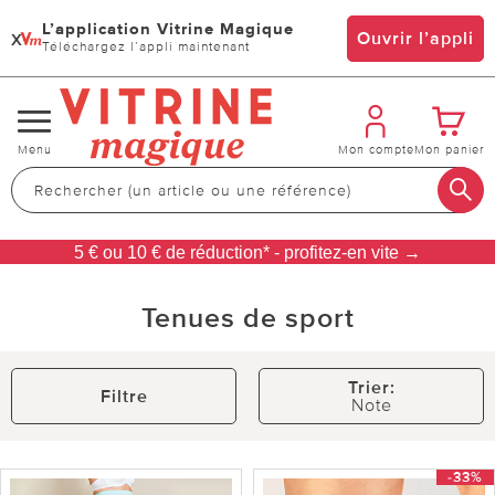
L’application Vitrine Magique
x
Ouvrir l’appli
Téléchargez l’appli maintenant
Changer
Menu
Mon compte
Mon panier
de
navigation
5 € ou 10 € de réduction* - profitez-en vite →
Tenues de sport
Trier:
Filtre
Note
-33%