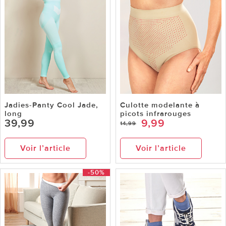
Jadies-Panty Cool Jade,
Culotte modelante à
long
picots infrarouges
39,99
9,99
14,99
Voir l’article
Voir l’article
-50%