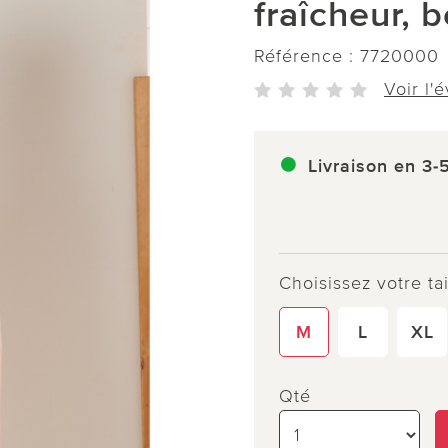
fraîcheur, 
Référence :
7720000
Voir l'
Livraison en 3-
Choisissez votre tai
M
L
XL
Qté