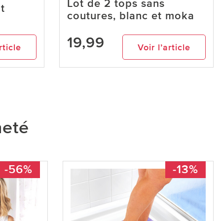
Lot de 2 tops sans
t
coutures, blanc et moka
19,99
rticle
Voir l’article
heté
-56%
-13%