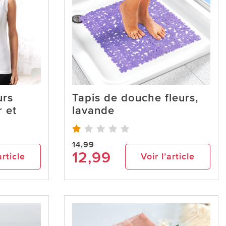
urs
Tapis de douche fleurs,
r et
lavande
14,99
12,99
article
Voir l’article