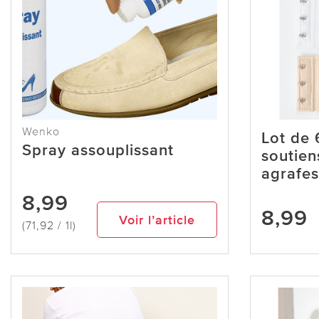
Wenko
Lot de 
Spray assouplissant
soutien
agrafes
8,99
8,99
Voir l’article
(71,92 / 1l)