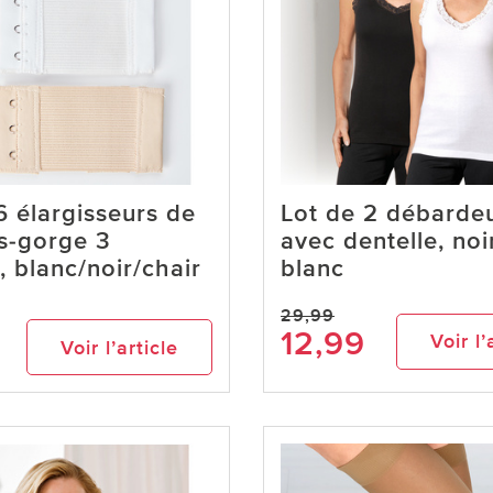
6 élargisseurs de
Lot de 2 débarde
s-gorge 3
avec dentelle, noi
, blanc/noir/chair
blanc
29,99
12,99
Voir l’
Voir l’article