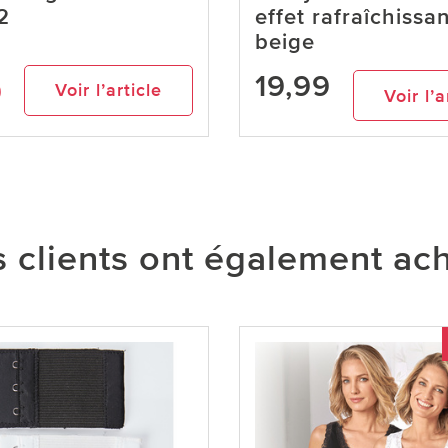
2
effet rafraîchissan
beige
19,99
9
Voir l’article
Voir l’a
 clients ont également ac