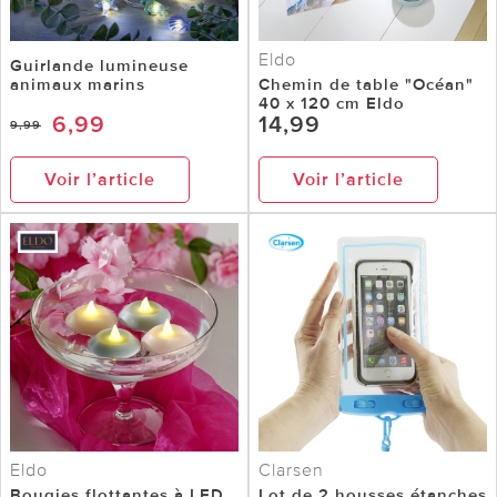
Eldo
Guirlande lumineuse
animaux marins
Chemin de table "Océan"
40 x 120 cm Eldo
6,99
14,99
9,99
Voir l’article
Voir l’article
Eldo
Clarsen
Bougies flottantes à LED,
Lot de 2 housses étanches