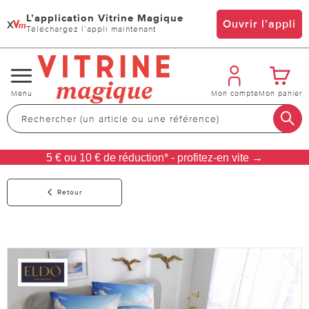
L’application Vitrine Magique
x
Ouvrir l’appli
Téléchargez l’appli maintenant
Changer
Menu
Mon compte
Mon panier
de
navigation
5 € ou 10 € de réduction* - profitez-en vite →
Retour