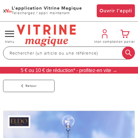
L’application Vitrine Magique
x
Ouvrir l’appli
Téléchargez l’appli maintenant
Changer
Menu
Mon compte
Mon panier
de
navigation
5 € ou 10 € de réduction* - profitez-en vite →
Retour