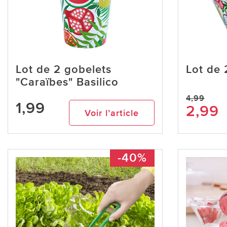
Lot de 2 gobelets
Lot de 
"Caraïbes" Basilico
4,99
1,99
2,99
Voir l’article
-40%