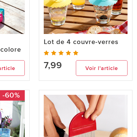
s
Lot de 4 couvre-verres
icolore
7,99
article
Voir l’article
-60%