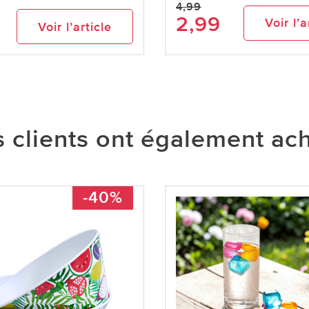
4,99
2,99
Voir l’a
Voir l’article
 clients ont également ac
-40%