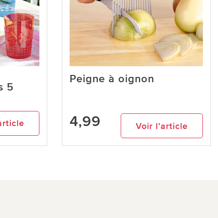
Peigne à oignon
s 5
4,99
article
Voir l’article