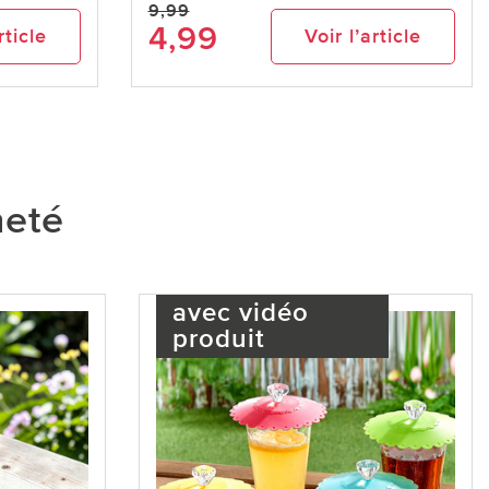
9,99
4,99
rticle
Voir l’article
heté
avec vidéo
produit